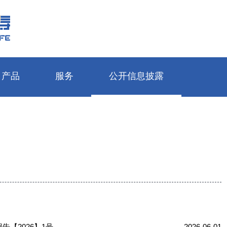
产品
服务
公开信息披露
个人保险产品
公司简介
寿险|意外
服务指南
基本信息
团体保险产品
品牌故事
养老保障
自助查询
年度信息
银行保险产品
新闻动态
健康保障
消费者权益保护
重大信息
期交费
多元保险产品
荣誉责任
财富管理
资料下载
专项信息
“轻松便捷更快一步”
产品公告
用心
全媒体阵营
少儿保险
享非凡VIP增值服务体系
其他信息披露
【2026】1号
2026-06-01