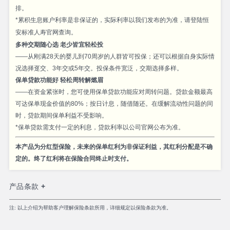
排。
*累积生息账户利率是非保证的，实际利率以我们发布的为准，请登陆恒
安标准人寿官网查询。
多种交期随心选 老少皆宜轻松投
——从刚满28天的婴儿到70周岁的人群皆可投保；还可以根据自身实际情
况选择趸交、3年交或5年交。投保条件宽泛，交期选择多样。
保单贷款功能好 轻松周转解燃眉
——在资金紧张时，您可使用保单贷款功能应对周转问题。贷款金额最高
可达保单现金价值的80%；按日计息，随借随还。在缓解流动性问题的同
时，贷款期间保单利益不受影响。
*保单贷款需支付一定的利息，贷款利率以公司官网公布为准。
本产品为分红型保险，未来的保单红利为非保证利益，其红利分配是不确
定的。终了红利将在保险合同终止时支付。
产品条款 +
注: 以上介绍为帮助客户理解保险条款所用，详细规定以保险条款为准。