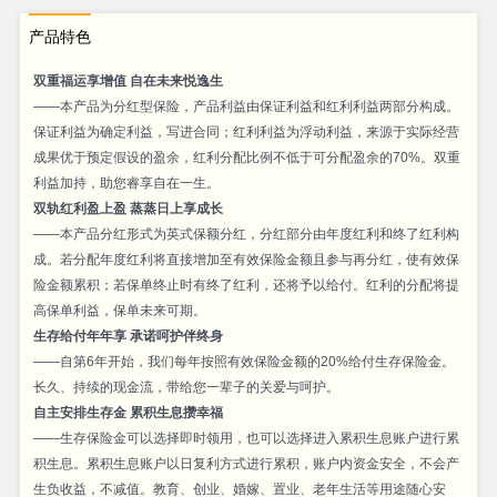
产品特色
双重福运享增值 自在未来悦逸生
——本产品为分红型保险，产品利益由保证利益和红利利益两部分构成。
保证利益为确定利益，写进合同；红利利益为浮动利益，来源于实际经营
成果优于预定假设的盈余，红利分配比例不低于可分配盈余的70%。双重
利益加持，助您睿享自在一生。
双轨红利盈上盈 蒸蒸日上享成长
——本产品分红形式为英式保额分红，分红部分由年度红利和终了红利构
成。若分配年度红利将直接增加至有效保险金额且参与再分红，使有效保
险金额累积；若保单终止时有终了红利，还将予以给付。红利的分配将提
高保单利益，保单未来可期。
生存给付年年享 承诺呵护伴终身
——自第6年开始，我们每年按照有效保险金额的20%给付生存保险金。
长久、持续的现金流，带给您一辈子的关爱与呵护。
自主安排生存金 累积生息攒幸福
——生存保险金可以选择即时领用，也可以选择进入累积生息账户进行累
积生息。累积生息账户以日复利方式进行累积，账户内资金安全，不会产
生负收益，不减值。教育、创业、婚嫁、置业、老年生活等用途随心安