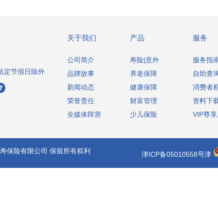
全力
成为
依法
关于我们
产品
服务
公司简介
寿险|意外
服务指
00 法定节假日除外
品牌故事
养老保障
自助查
新闻动态
健康保障
消费者
荣誉责任
财富管理
资料下
全媒体阵营
少儿保险
VIP尊
人寿保险有限公司 保留所有权利
津ICP备05010558号津