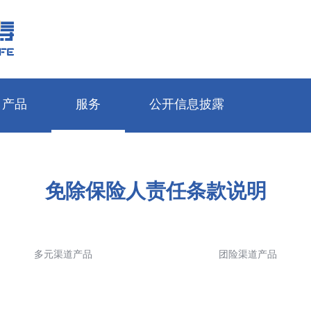
产品
服务
公开信息披露
个人保险产品
公司简介
寿险|意外
服务指南
基本信息
免除保险人责任条款说明
团体保险产品
品牌故事
养老保障
自助查询
年度信息
银行保险产品
新闻动态
健康保障
消费者权益保护
重大信息
期交费
多元渠道产品
团险渠道产品
多元保险产品
荣誉责任
财富管理
资料下载
专项信息
“轻松便捷更快一步”
产品公告
用心
全媒体阵营
少儿保险
享非凡VIP增值服务体系
其他信息披露