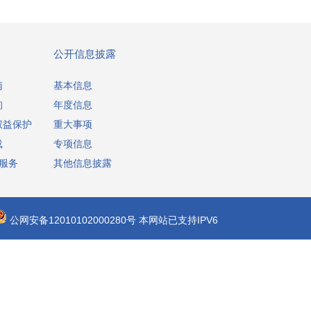
护航美好生活
客户美好生活的长期守护者
依规，准确及时
公开信息披露
南
基本信息
询
年度信息
权益保护
重大事项
载
专项信息
享服务
其他信息披露
公网安备12010102000280号
本网站已支持IPV6